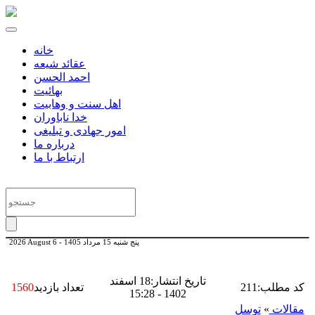
خانه
عقائد شیعه
احمد الحسن
بهائیت
اهل سنت و وهابیت
خدا ناباوران
امور جهادی و تبلیغی
درباره ما
ارتباط با ما
پنج شنبه 15 مرداد 1405
-
2026 August 6
تاریخ انتشار:18 اسفند
کد مطلب:211
تعداد بازدید
1560
1402 - 15:28
مقالات
»
توسل