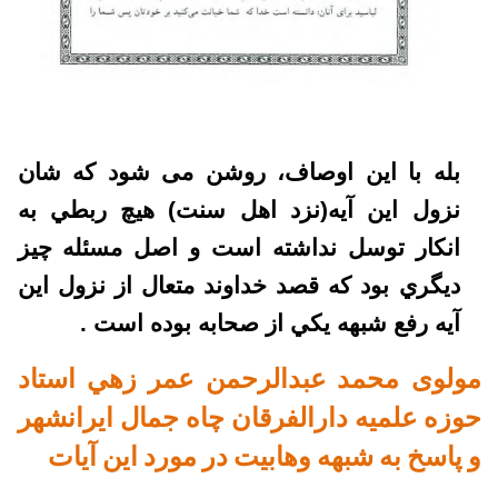
بله با این اوصاف، روشن می شود که شان
نزول اين آيه(نزد اهل سنت) هيچ ربطي به
انکار توسل نداشته است و اصل مسئله چيز
ديگري بود که قصد خداوند متعال از نزول اين
آيه رفع شبهه يکي از صحابه بوده است .
مولوی محمد عبدالرحمن عمر زهي استاد
حوزه علميه دارالفرقان چاه جمال ايرانشهر
و پاسخ به شبهه وهابيت در مورد اين آيات