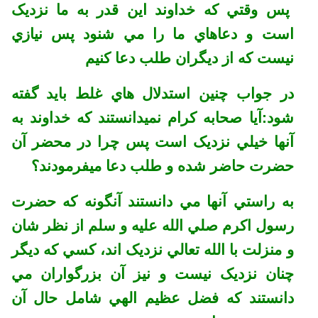
پس وقتي که خداوند اين قدر به ما نزديک
است و دعاهاي ما را مي شنود پس نيازي
نيست که از ديگران طلب دعا کنيم
در جواب چنين استدلال هاي غلط بايد گفته
شود:آيا صحابه کرام نميدانستند که خداوند به
آنها خيلي نزديک است پس چرا در محضر آن
حضرت حاضر شده و طلب دعا ميفرمودند؟
به راستي آنها مي دانستند آنگونه که حضرت
رسول اکرم صلي الله عليه و سلم از نظر شان
و منزلت با الله تعالي نزديک اند، کسي که ديگر
چنان نزديک نيست و نيز آن بزرگواران مي
دانستند که فضل عظيم الهي شامل حال آن