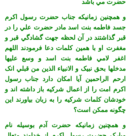
حضرت مي باشد
و همچنين زمانيکه جناب حضرت رسول اکرم
جسد فاطمه بنت اسد مادر حضرت علي را در
قبر گذاشتند در آن لحظه جهت گشادگي قبر و
مغفرت او با همين کلمات دعا فرمودند اللهم
اغفر لامي فاطمه بنت اسد و وسع عليها
مدخلها بحق نبيک و الانبياء الذين من قبلي انک
ارحم الراحمين آيا امکان دارد جناب رسول
اکرم امت را از اعمال شرکيه باز داشته اند و
خودشان کلمات شرکيه را به زبان بياورند اين
چگونه ممکن است؟
و همچنين زمانيکه حضرت آدم بوسيله نام
مبارک حضرت رسول اکرم از خداوند متعال