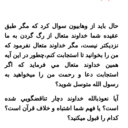
حال باید از وهابیون سوال کرد که مگر طبق
عقيده شما خداوند متعال از رگ گردن به ما
نزديکتر نيست، مگر خداوند متعال نفرمود که
من را بخوانيد تا استجابت کنم،چطور در اين آيه
همين خداوند متعال مي فرمايد که اگر
استجابت دعا و رحمت من را ميخواهيد به
رسول الله متوسل شويد؟
آيا نعوذبالله خداوند دچار تناقضگويي شده
است؟ يا فهم شما اشتباه و خلاف قرآن است؟
کدام را قبول ميکنيد؟