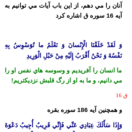
آنان را مي دهم، از اين باب آيات مي توانيم به
آيه 16 سوره ق اشاره کرد
وَ لَقَدْ خَلَقْنَا الْإِنْسانَ وَ نَعْلَمُ ما تُوَسْوِسُ بِهِ
نَفْسُهُ وَ نَحْنُ أَقْرَبُ إِلَيْهِ مِنْ حَبْلِ الْوَرِيدِ
ما انسان را آفريديم و وسوسه هاي نفس او را
مي دانيم، و ما به او از رگ قلبش نزديكتريم!
ق 16
و همچنين آيه 186 سوره بقره
وَإِذَا سَأَلَكَ عِبَادِي عَنِّي فَإِنِّي قَرِيبٌ أُجِيبُ دَعْوَةَ