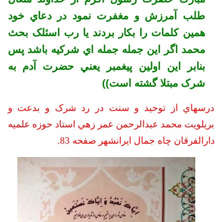
طلب آمرزش و مغفرت نمود در دعاي خود
همين کلمات را بکار بردند يا رب اسئلک بحث
محمد اگر اين جمله جمله اي شرکيه باشد پس
بنابر اين اولين پيغمبر يعني حضرت آدم به
شرک مبتلا گشته است))
درسهاي از توحيد و سنت در رد شرک و بدعت و
بریلویت محمد عبدالرحمن عمر زهي استاد حوزه علميه
دارالفرقان چاه جمال ايرانشهر صفحه 83.