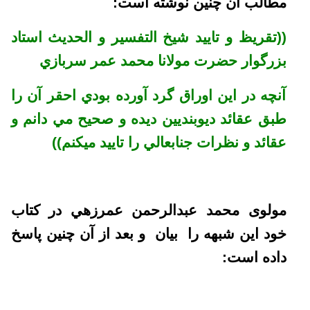
مطالب آن چنين نوشته است:
((تقريظ و تاييد شيخ التفسير و الحديث استاد
بزرگوار حضرت مولانا محمد عمر سربازي
آنچه در اين اوراق گرد آورده بودي احقر آن را
طبق عقائد ديوبنديين ديده و صحيح مي دانم و
عقائد و نظرات جنابعالي را تاييد ميکنم))
مولوی محمد عبدالرحمن عمرزهي در کتاب
خود اين شبهه را بيان و بعد از آن چنين پاسخ
داده است: