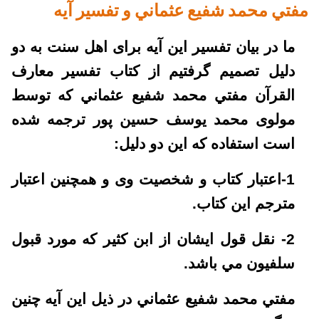
مفتي محمد شفيع عثماني و تفسير آيه
ما در بيان تفسير اين آيه برای اهل سنت به دو
دليل تصميم گرفتيم از کتاب تفسير معارف
القرآن مفتي محمد شفيع عثماني که توسط
مولوی محمد يوسف حسين پور ترجمه شده
است استفاده که اين دو دليل:
1-اعتبار کتاب و شخصيت وی و همچنين اعتبار
مترجم اين کتاب.
2- نقل قول ايشان از ابن کثير که مورد قبول
سلفيون مي باشد.
مفتي محمد شفيع عثماني در ذيل اين آيه چنين