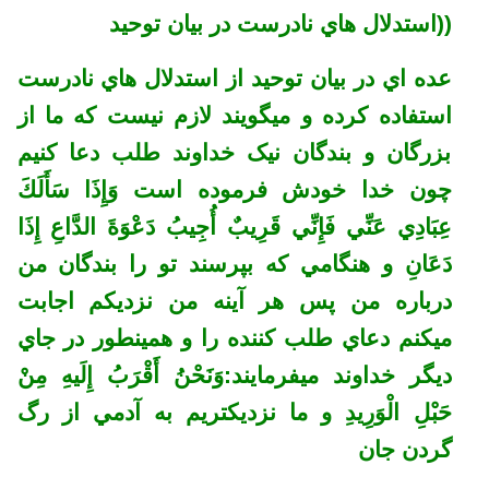
((استدلال هاي نادرست در بيان توحيد
عده اي در بيان توحيد از استدلال هاي نادرست
استفاده کرده و ميگويند لازم نيست که ما از
بزرگان و بندگان نيک خداوند طلب دعا کنيم
چون خدا خودش فرموده است وَإِذَا سَأَلَكَ
عِبَادِي عَنِّي فَإِنِّي قَرِيبٌ أُجِيبُ دَعْوَةَ الدَّاعِ إِذَا
دَعَانِ و هنگامي که بپرسند تو را بندگان من
درباره من پس هر آينه من نزديکم اجابت
ميکنم دعاي طلب کننده را و همينطور در جاي
ديگر خداوند ميفرمايند:وَنَحْنُ أَقْرَبُ إِلَيهِ مِنْ
حَبْلِ الْوَرِيدِ و ما نزديکتريم به آدمي از رگ
گردن جان