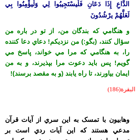
الدَّاعِ إِذَا دَعَانِ فَلْيسْتَجِيبُوا لِي وَلْيؤْمِنُوا بِي
لَعَلَّهُمْ يرْشُدُونَ
و هنگامي كه بندگان من، از تو در باره من
سؤال كنند، (بگو:) من نزديكم! دعاي دعا كننده
را، به هنگامي كه مرا مي خواند، پاسخ مي
گويم! پس بايد دعوت مرا بپذيرند، و به من
ايمان بياورند، تا راه يابند (و به مقصد برسند)!
البقرة(186)
وهابيون با تمسک به اين سري از آيات قرآن
مدعي هستند که اين آيات ردي است بر