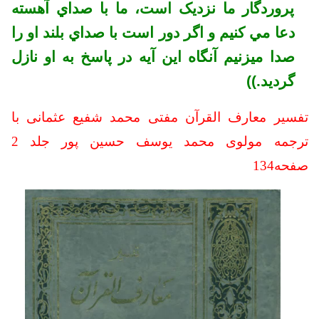
پروردگار ما نزديک است، ما با صداي آهسته
دعا مي کنيم و اگر دور است با صداي بلند او را
صدا ميزنيم آنگاه اين آيه در پاسخ به او نازل
گرديد.))
تفسیر معارف القرآن مفتی محمد شفیع عثمانی با
ترجمه مولوی محمد یوسف حسین پور جلد 2
صفحه134