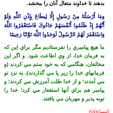
بدهند تا خداوند متعال آنان را ببخشد.
ومَا أَرْسَلْنَا مِنْ رَسُولٍ إِلَّا لِيطَاعَ بِإِذْنِ اللَّهِ وَلَوْ
أَنَّهُمْ إِذْ ظَلَمُوا أَنْفُسَهُمْ جَاءُوكَ فَاسْتَغْفَرُوا اللَّهَ
وَاسْتَغْفَرَ لَهُمُ الرَّسُولُ لَوَجَدُوا اللَّهَ تَوَّابًا رَحِيمًا
ما هيچ پيامبري را نفرستاديم مگر براي اين كه
به فرمان خدا، از وي اطاعت شود. و اگر اين
مخالفان، هنگامي كه به خود ستم مي كردند (و
فرمانهاي خدا را زير پا مي گذاردند)، به نزد تو
مي آمدند؛ و از خدا طلب آمرزش مي كردند؛ و
پيامبر هم براي آنها استغفار مي كرد؛ خدا را
توبه پذير و مهربان مي يافتند.
النساء(64)