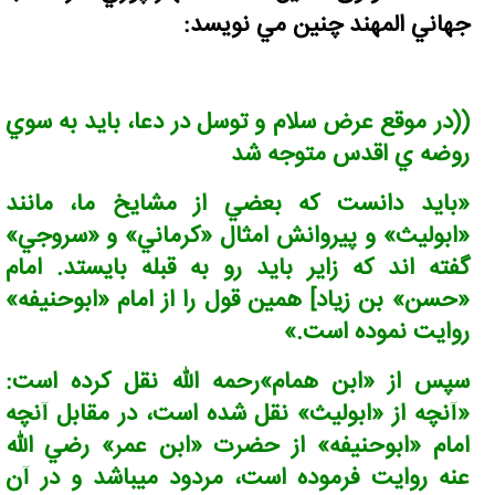
جهاني المهند چنين مي نویسد:
((در موقع عرض سلام و توسل در دعا، بايد به سوي
روضه ي اقدس متوجه شد
«بايد دانست که بعضي از مشايخ ما، مانند
«ابوليث» و پيروانش امثال «کرماني» و «سروجي»
گفته اند که زاير بايد رو به قبله بايستد. امام
«حسن» بن زياد] همين قول را از امام «ابوحنيفه»
روايت نموده است.»
سپس از «ابن همام»رحمه الله نقل کرده است:
«آنچه از «ابوليث» نقل شده است، در مقابل آنچه
امام «ابوحنيفه» از حضرت «ابن عمر» رضي الله
عنه روايت فرموده است، مردود ميباشد و در آن