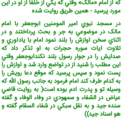
که از امام «مالک» وقتي که يکي از خلفا از او در اين
مورد پرسيد - همين طريق روايت شده
در مسجد نبوي امير المومنين ابوجعفر با امام
مالک در موضوعي به جر و بحث پرداختند و در
اثناي سخن آوازش را بلند نمود امام با يادآوري و
تلاوت آيات سوره حجرات به او تذکر داد که
صدايش را در جوار رسول بلند نکندابوجعفر وقتي
اين مطلب را شنيد از در تواضع وارد شد و آوازش را
پست نمود و سپس پرسيد که موقع دعا رويش را
به کدام طرف کند امام فرمود به جانب رسول الله که
وسيله تو و پدرت آدم بوده است( به روايت قاضي
عياض در الشفاء و سمهودي در وفاء الوفاء و گفته
سنده جيد و به نقل سبکي در شفاء السقام گفته و
هو اسناد جيد))