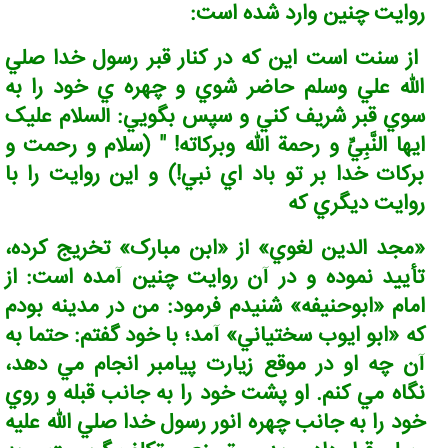
روايت چنين وارد شده است:
از سنت است اين که در کنار قبر رسول خدا صلي
الله علي وسلم حاضر شوي و چهره ي خود را به
سوي قبر شريف کني و سپس بگويي: ألسلام عليک
ايها النَّبِيِّ و رحمة الله وبرکاته! " (سلام و رحمت و
برکات خدا بر تو باد اي نبي!) و اين روايت را با
روايت ديگري که
«مجد الدين لغوي» از «ابن مبارک» تخريج کرده،
تأييد نموده و در آن روايت چنين آمده است: از
امام «ابوحنيفه» شنيدم فرمود: من در مدينه بودم
که «ابو ايوب سختياني» آمد؛ با خود گفتم: حتما به
آن چه او در موقع زيارت پيامبر انجام مي دهد،
نگاه مي کنم. او پشت خود را به جانب قبله و روي
خود را به جانب چهره انور رسول خدا صلي الله عليه