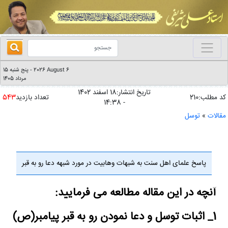
2026 August 6
پنج شنبه 15
-
مرداد 1405
تاریخ انتشار:18 اسفند 1402
کد مطلب:210
تعداد بازدید
543
- 14:38
مقالات
»
توسل
پاسخ علمای اهل سنت به شبهات وهابیت در مورد شبهه دعا رو به قبر
آنچه در این مقاله مطالعه می فرمایید:
1_ اثبات توسل و دعا نمودن رو به قبر پیامبر(ص)