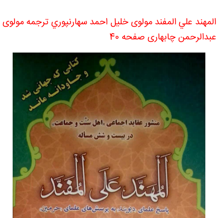
المهند علي المفند مولوی خليل احمد سهارنپوري ترجمه مولوی
عبدالرحمن چابهاری صفحه 40