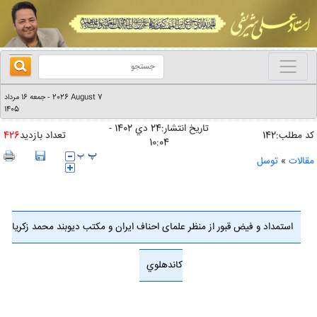
2026 August 7
جمعه 16 مرداد
-
1405
تاریخ انتشار:24 دي 1402 -
کد مطلب:142
تعداد بازدید
426
10:04
مقالات
»
توسل
استمداد و فیض قبور از منظر علمای احناف ایران و مکتب دیوبند محمد زکريا
کاندهلوي