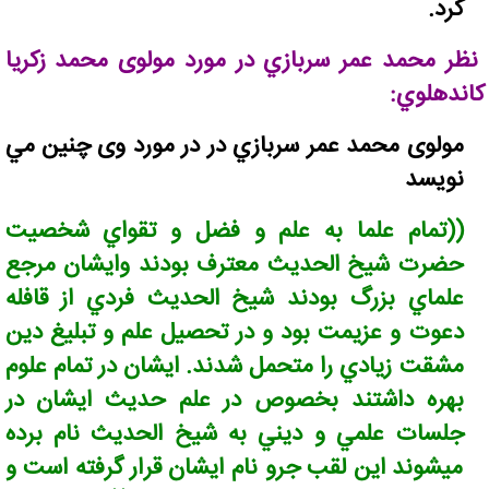
کرد.
نظر محمد عمر سربازي در مورد مولوی محمد زکريا
کاندهلوي:
مولوی محمد عمر سربازي در در مورد وی چنين مي
نویسد
((تمام علما به علم و فضل و تقواي شخصيت
حضرت شيخ الحديث معترف بودند وايشان مرجع
علماي بزرگ بودند شيخ الحديث فردي از قافله
دعوت و عزيمت بود و در تحصيل علم و تبليغ دين
مشقت زيادي را متحمل شدند. ايشان در تمام علوم
بهره داشتند بخصوص در علم حديث ايشان در
جلسات علمي و ديني به شيخ الحديث نام برده
ميشوند اين لقب جرو نام ايشان قرار گرفته است و