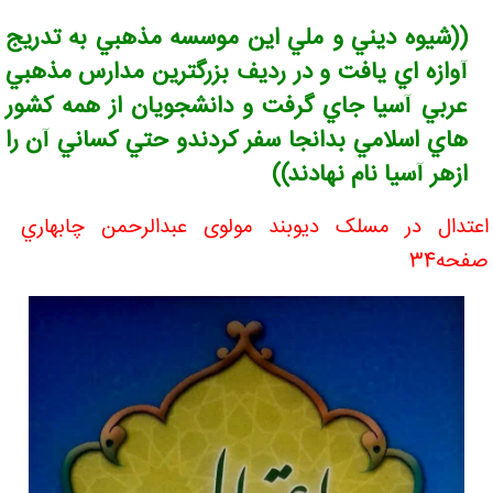
((شيوه ديني و ملي اين موسسه مذهبي به تدريج
آوازه اي يافت و در رديف بزرگترين مدارس مذهبي
عربي آسيا جاي گرفت و دانشجويان از همه کشور
هاي اسلامي بدانجا سفر کردندو حتي کساني آن را
ازهر آسيا نام نهادند))
اعتدال در مسلک ديوبند مولوی عبدالرحمن چابهاري
صفحه34