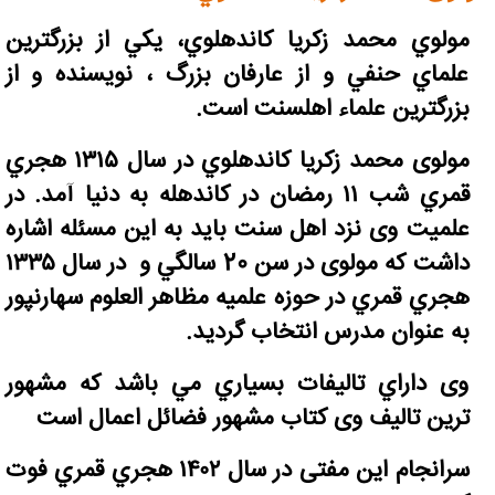
مولوي محمد زکريا کاندهلوي، يکي از بزرگترين
علماي حنفي و از عارفان بزرگ ، نويسنده و از
بزرگترين علماء اهلسنت است.
مولوی محمد زکريا کاندهلوي در سال ۱۳۱۵ هجري
قمري شب ۱۱ رمضان در کاندهله به دنیا آمد. در
علميت وی نزد اهل سنت باید به این مسئله اشاره
داشت که مولوی در سن 20 سالگي و در سال ۱۳۳۵
هجري قمري در حوزه علميه مظاهر العلوم سهارنپور
به عنوان مدرس انتخاب گرديد.
وی داراي تاليفات بسياري مي باشد که مشهور
ترين تاليف وی کتاب مشهور فضائل اعمال است
سرانجام اين مفتی در سال ۱۴۰۲ هجري قمري فوت