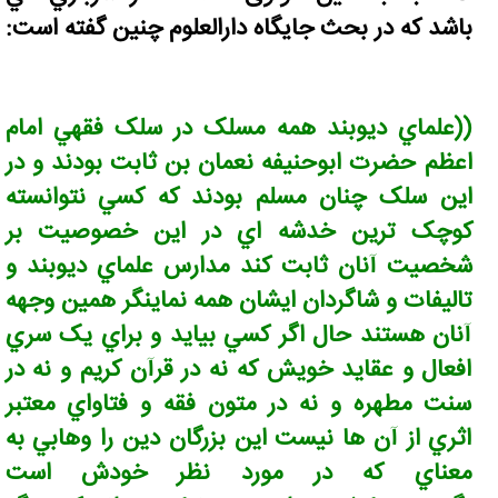
باشد که در بحث جایگاه دارالعلوم چنين گفته است:
((علماي ديوبند همه مسلک در سلک فقهي امام
اعظم حضرت ابوحنيفه نعمان بن ثابت بودند و در
اين سلک چنان مسلم بودند که کسي نتوانسته
کوچک ترين خدشه اي در اين خصوصيت بر
شخصيت آنان ثابت کند مدارس علماي ديوبند و
تاليفات و شاگردان ايشان همه نماينگر همين وجهه
آنان هستند حال اگر کسي بيايد و براي يک سري
افعال و عقايد خويش که نه در قرآن کريم و نه در
سنت مطهره و نه در متون فقه و فتاواي معتبر
اثري از آن ها نيست اين بزرگان دين را وهابي به
معناي که در مورد نظر خودش است