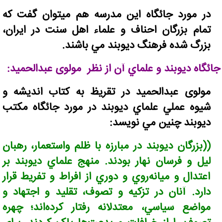
در مورد جائگاه اين مدرسه هم میتوان گفت که
تمام بزرگان احناف و علماء اهل سنت در ايران،
بزرگ شده فرهنگ ديوبند مي باشند.
جائگاه ديوبند و علماي آن از نظر مولوی عبدالحميد:
مولوی عبدالحميد در تقريظ به کتاب انديشه و
شيوه عملي علماي ديوبند در مورد جائگاه مکتب
ديوبند چنين مي نویسد:
((
بزرگان ديوبند در مبارزه با ظلم واستعمار، رهبان
ليل و فرسان نهار بودند. منهج علماي ديوبند بر
اعتدال و ميانه‌روي و دوري از افراط و تفريط قرار
دارد. آنان در تزکيه و تصوف، تقليد و اجتهاد و
مواضع سياسي، معتدلانه رفتار کرده‌اند؛ چهره