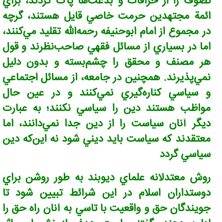
تصوف را از خرافات و بدعت‌ها پاک کردند، براي
ائمة مجتهدين حرمت خاصي قايل هستند، گرچه
در مجموع از امام ابوحنيفه رحمه‌الله تقليد مي‌کنند،
اما در بسياري از مسائل فقهي صاحب‌نظرند و قول
هر مصنف و محقق را چشم‌بسته و بدون دليل
نمي‌پذيرند. همچنين در جامعه، از مسائل اجتماعي
و سياسي کناره‌گيري نمي‌کنند و در عين حال
مواظب هستند دين را سياسي نكنند؛ به عبارت
ديگر آنان سياست را از دين جدا نمي‌دانند، اما
معتقدند که سياست بايد ديني شود نه اين‌که دين
سياسي گردد
روش معتدلانه علماي ديوبند به طور روشن براي
دوستداران اسلام در اين شرائط تبيين شود تا
جويندگان حق و واقعيت با تاسي به آنان راه حق را