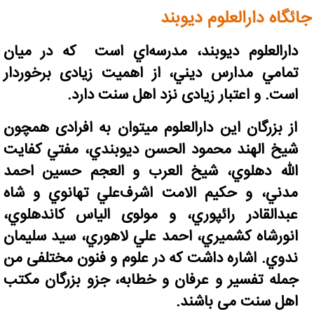
جائگاه دارالعلوم ديوبند
دارالعلوم ديوبند، مدرسه‌اي است كه در ميان
تمامي مدارس ديني، از اهمیت زیادی برخوردار
است. و اعتبار زیادی نزد اهل سنت دارد.
از بزرگان این دارالعلوم میتوان به افرادی همچون
شيخ الهند محمود الحسن ديوبندي، مفتي كفايت
الله دهلوي، شيخ العرب و العجم حسين احمد
مدني، و حكيم الامت اشرف‌علي تهانوي و شاه
عبدالقادر رائپوري، و مولوی الياس كاندهلوي،
انورشاه كشميري، احمد علي لاهوري، سيد سليمان
ندوي. اشاره داشت که در علوم و فنون مختلفی من
جمله تفسیر و عرفان و خطابه، جزو بزرگان مکتب
اهل سنت می باشند.