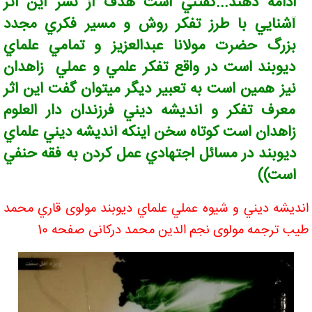
ادامه دهند...گفتني است هدف از نشر اين اثر
آشنايي با طرز تفکر روش و مسير فکري مجدد
بزرگ حضرت مولانا عبدالعزيز و تمامي علماي
ديوبند است در واقع تفکر علمي و عملي زاهدان
نيز همين است به تعبير ديگر ميتوان گفت اين اثر
معرف تفکر و انديشه ديني فرزندان دار العلوم
زاهدان است کوتاه سخن اينکه انديشه ديني علماي
ديوبند در مسائل اجتهادي عمل کردن به فقه حنفي
است))
انديشه ديني و شيوه عملي علماي ديوبند مولوی قاري محمد
طيب ترجمه مولوی نجم الدین محمد درکانی صفحه 10