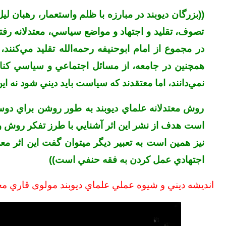
((
بزرگان ديوبند در مبارزه با ظلم واستعمار، رهبان ليل
تصوف، تقليد و اجتهاد و مواضع سياسي، معتدلانه رفت
در مجموع از امام ابوحنيفه رحمه‌الله تقليد مي‌کن
همچنين در جامعه، از مسائل اجتماعي و سياسي کنار
نمي‌دانند، اما معتقدند که سياست بايد ديني شود نه ا
روش معتدلانه علماي ديوبند به طور روشن براي دوستد
است هدف از نشر اين اثر آشنايي با طرز تفکر روش و
نيز همين است به تعبير ديگر ميتوان گفت اين اثر مع
اجتهادي عمل کردن به فقه حنفي است))
انديشه ديني و شيوه عملي علماي ديوبند مولوی قاري م