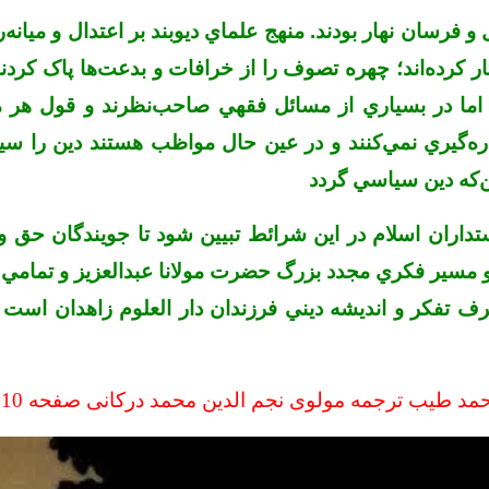
 و فرسان نهار بودند. منهج علماي ديوبند بر اعتدال و ميانه‌ر
ار کرده‌اند؛ چهره تصوف را از خرافات و بدعت‌ها پاک کر
ند، اما در بسياري از مسائل فقهي صاحب‌نظرند و قول هر
ه‌گيري نمي‌کنند و در عين حال مواظب هستند دين را سيا
ين‌که دين سياسي گردد
اران اسلام در اين شرائط تبيين شود تا جويندگان حق و وا
 مسير فکري مجدد بزرگ حضرت مولانا عبدالعزيز و تمامي 
رف تفکر و انديشه ديني فرزندان دار العلوم زاهدان است 
حمد طيب ترجمه مولوی نجم الدین محمد درکانی صفحه 10