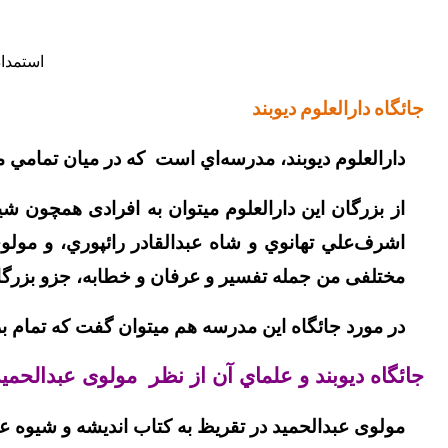
استمداد
جائگاه دارالعلوم ديوبند
دارالعلوم ديوبند، مدرسه‌اي است كه در ميان تمامي م
از بزرگان این دارالعلوم میتوان به افرادی همچون 
اشرف‌علي تهانوي و شاه عبدالقادر رائپوري، و مول
مختلفی من جمله تفسیر و عرفان و خطابه، جزو بزرگ
در مورد جائگاه اين مدرسه هم میتوان گفت که تمام ب
جائگاه ديوبند و علماي آن از نظر مولوی عبدالحميد
مولوی عبدالحميد در تقريظ به کتاب انديشه و شيوه عم