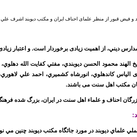
 و فیض قبور از منظر علمای احناف ایران و مکتب دیوبند اشرف علي 
دارس ديني، از اهمیت زیادی برخوردار است. و اعتبار زیادی
شيخ الهند محمود الحسن ديوبندي، مفتي كفايت الله دهلوي
وی الياس كاندهلوي، انورشاه كشميري، احمد علي لاهوري
ان مکتب اهل سنت می باشند.
زرگان احناف و علماء اهل سنت در ايران، بزرگ شده فرهنگ 
:
لي علماي ديوبند در مورد جائگاه مکتب ديوبند چنين مي نو