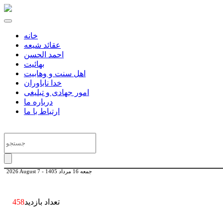
خانه
عقائد شیعه
احمد الحسن
بهائیت
اهل سنت و وهابیت
خدا ناباوران
امور جهادی و تبلیغی
درباره ما
ارتباط با ما
جمعه 16 مرداد 1405
-
2026 August 7
تعداد بازدید
458