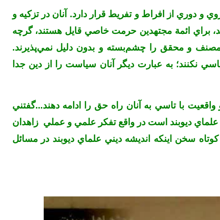
وي و دوري از افراط و تفريط قرار دارد. آنان در تزکيه و
دند، براي ائمة مجتهدين حرمت خاصي قايل هستند، گرچه
 مصنف و محقق را چشم‌بسته و بدون دليل نمي‌پذيرند.
سي نكنند؛ به عبارت ديگر آنان سياست را از دين جدا
قعيت با تاسي به آنان راه حق را ادامه دهند...گفتني
علماي ديوبند است در واقع تفکر علمي و عملي زاهدان
کوتاه سخن اينکه انديشه ديني علماي ديوبند در مسائل