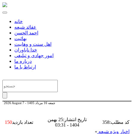
خانه
عقائد شیعه
احمد الحسن
بهائیت
اهل سنت و وهابیت
خدا ناباوران
امور جهادی و تبلیغی
درباره ما
ارتباط با ما
جمعه 16 مرداد 1405
-
2026 August 7
تاریخ انتشار:25 بهمن
کد مطلب:358
تعداد بازدید
150
1404 - 03:31
اخبار ویژه شیعه
»