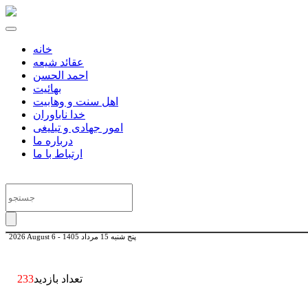
خانه
عقائد شیعه
احمد الحسن
بهائیت
اهل سنت و وهابیت
خدا ناباوران
امور جهادی و تبلیغی
درباره ما
ارتباط با ما
پنج شنبه 15 مرداد 1405
-
2026 August 6
تعداد بازدید
233