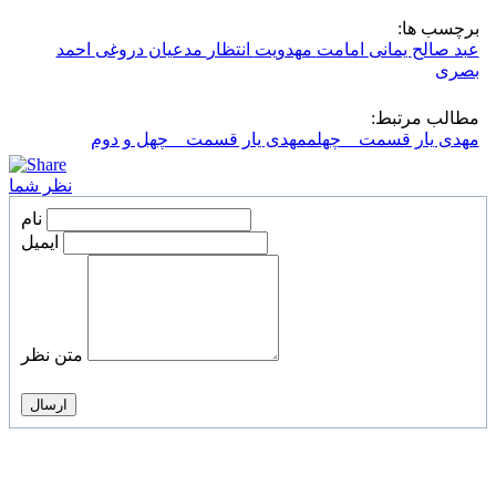
برچسب ها:
عبد صالح
یمانی
امامت
مهدویت
انتظار
مدعیان دروغی
احمد
بصری
مطالب مرتبط:
مهدی یار قسمت _ چهلم
مهدی یار قسمت _ چهل و دوم
نظر شما
نام
ایمیل
متن نظر