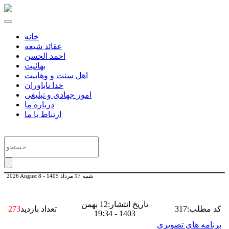
خانه
عقائد شیعه
احمد الحسن
بهائیت
اهل سنت و وهابیت
خدا ناباوران
امور جهادی و تبلیغی
درباره ما
ارتباط با ما
شنبه 17 مرداد 1405
-
2026 August 8
تاریخ انتشار:12 بهمن
کد مطلب:317
تعداد بازدید
273
1403 - 19:34
برنامه های تصویری