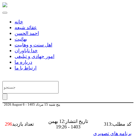
خانه
عقائد شیعه
احمد الحسن
بهائیت
اهل سنت و وهابیت
خدا ناباوران
امور جهادی و تبلیغی
درباره ما
ارتباط با ما
پنج شنبه 15 مرداد 1405
-
2026 August 6
تاریخ انتشار:12 بهمن
کد مطلب:313
تعداد بازدید
296
1403 - 19:26
برنامه های تصویری