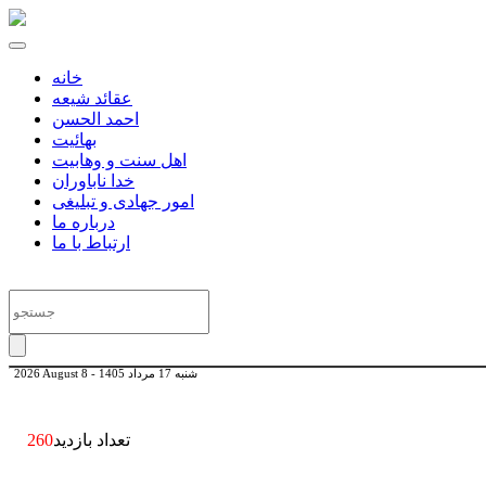
خانه
عقائد شیعه
احمد الحسن
بهائیت
اهل سنت و وهابیت
خدا ناباوران
امور جهادی و تبلیغی
درباره ما
ارتباط با ما
شنبه 17 مرداد 1405
-
2026 August 8
تعداد بازدید
260