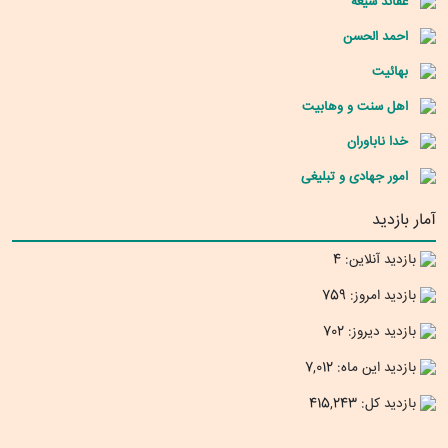
عقائد شیعه
احمد الحسن
بهائیت
اهل سنت و وهابیت
خدا ناباوران
امور جهادی و تبلیغی
آمار بازدید
بازدید آنلاین: 4
بازدید امروز: 759
بازدید دیروز: 702
بازدید این ماه: 7,012
بازدید کل: 415,243