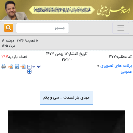
2026 August 10
دوشنبه 19
-
مرداد 1405
تاریخ انتشار:12 بهمن 1403
کد مطلب:307
تعداد بازدید
297
- 19:12
برنامه های تصویری
»
عمومی
مهدی یار قسمت _ سی و یکم