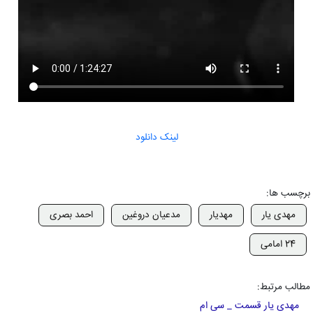
لینک دانلود
برچسب ها:
مهدی یار
مهدیار
مدعیان دروغین
احمد بصری
24 امامی
مطالب مرتبط:
مهدی یار قسمت _ سی ام