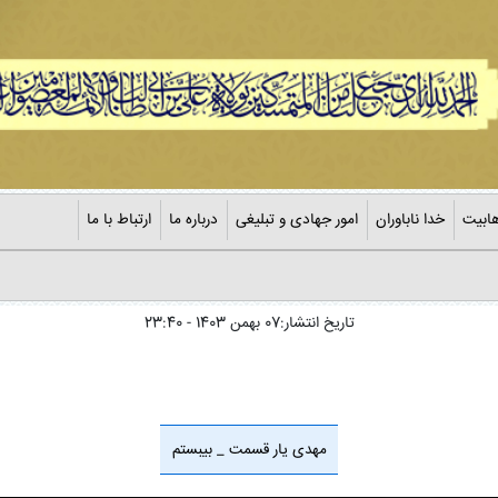
ابیت
خدا ناباوران
امور جهادی و تبلیغی
درباره ما
ارتباط با ما
تاریخ انتشار:07 بهمن 1403 - 23:40
مهدی یار قسمت _ بیبستم