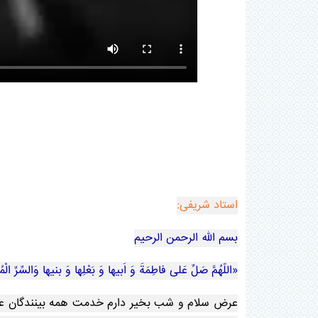
استاد شریفی:
بسم الله الرحمن الرحیم
«اللّهُمَّ صَلِّ عَلی فاطِمَةَ وَ اَبیها وَ بَعْلِها وَ بنیها وَالسِّرِّ ال
عرض سلام و شب بخیر دارم خدمت همه بینندگان عزیز