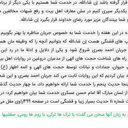
ر گرفته باشد إن شاءالله، در خدمت شما هستیم با یکی دیگر از برن
ار یکدیگر سپری کنیم در مش معارف اهل بیت و رفع شبهات مخالفین 
ا بینندگان عزیز مورد رضای خداوند قرار بگیرد إن شاءالله.
ده در این هفته را خدمت شما به خصوص جریان مناظره یا بهتر بگویی
لیپ های قشنگی هست إن شاءالله که بتوانیم آنچه را که وظیفه مان هس
قد جریان احمد بصری شروع شود و یکی از دلایل و ادلۀ ما در رد ای
راه های شناخت حجت های الهی از مدعیان دروغین در روایات اهل بیت
، حیوان، جمادات و نباتات توسط حجت های الهی و ائمه اطهار (ع)
مورد بیان کردیم که این روایات ثابت می کند جریان احمد بصری و ا
ا حدیث پنجم را خدمت شما ارائه خواهیم داد، ما چهار حدیث گذشته را
ی از لسان مبارک آقا امام حسن عسکری خدمت شما بیان خواهیم کرد؛ 
ت در صفحه 499
راوی مقل می 
ه زبان آنها سخن می گفت؛ با ترک ها ترکی، با روم ها رومی، صقلبیها