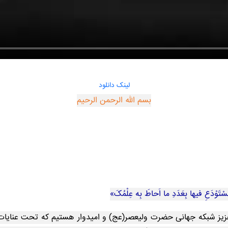
لینک دانلود
بسم الله الرحمن الرحیم
ْمُسْتَوْدَعِ فیها بِعَدَدِ ما اَحاطَ بِه عِلْمُکَ»
 شبکه جهانی حضرت ولیعصر(عج) و امیدوار هستیم که تحت عنایات این