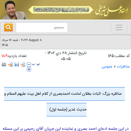
2026 August 8
شنبه 17 مرداد
-
1405
تاریخ انتشار:28 دي 1402 -
کد مطلب:165
تعداد بازدید
1109
05:05
مناظرات
»
عمومی
مناظره بزرگ: اثبات بطلان امامت احمدبصری از کلام اهل بیت علیهم السلام و
حدیث غدیر (جلسه اول)
در این جلسه ادعای احمد بصری و نماینده این جریان آقای رحیمی بر این مسئله