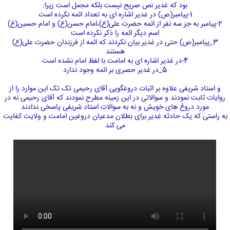
بود که غدیر نص صریح نیست بلکه مجمل است زیرا:
1-پیامبر(ص) در غدیر اشاره ای به تعداد ائمه نکرده است
2-پیامبر به جز سه نفر از ائمه حضرت علی(ع)،امام حسن(ع) و امام حسین(ع)
اسم دیگر ائمه را ذکر نکرده است
3_پیامبر(ص) حتی در غدیر بیان نکردند که ائمه از فرزندان حضرت علی(ع)
هستند
4-در غدیر اشاره ای به امامت با لفظ امام نشده است
5_در غدیر حصری بر ائمه وجود ندارد
و استاد شریفی علاوه بر اثبات دروغگویی آقای رحیمی تک تک این موارد را از
روایات ثابت نمودند و سوالاتی در این زمینه مطرح نمودند که آقای رحیمی نه در
مورد دروغ های خویش و نه به سوالات استاد شریفی پاسخی ندادند
به راستی که یک حادثه غدیر برای بطلان مدعیان دروغین امامت و ولایت کفایت
می کند