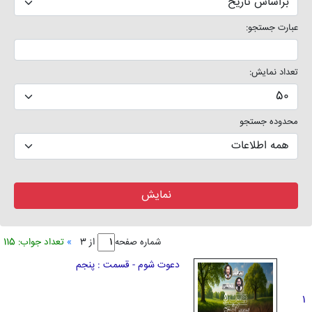
عبارت جستجو:
تعداد نمایش:
محدوده جستجو
btn
از
»
شماره صفحه
3
تعداد جواب: 115
دعوت شوم - قسمت : پنجم
1